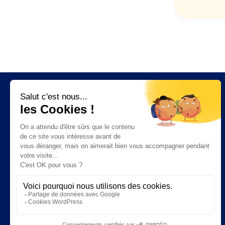
Fonctionnalités
Facturation électronique
Ventes
Facturation
CRM
Trésorerie
Stock
Achats