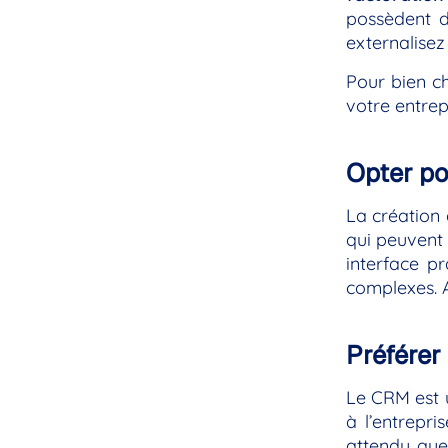
possèdent d
externalise
Pour bien ch
votre entrep
Opter po
La création 
qui peuvent 
interface pr
complexes. A
Préférer
Le CRM est u
à l’entrepri
attendu que