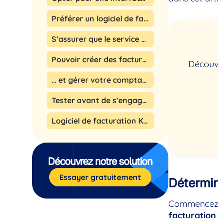
Préférer un logiciel de facturation intégrant un CRM
S’assurer que le service d’assistance est réactif et disponible
Pouvoir créer des factures personnalisées…
Découvr
… et gérer votre comptabilité en toute simplicité !
Tester avant de s’engager
Logiciel de facturation KWIXEO : L’essayer, c’est l’adopter !
Découvrez notre solution
Essayer gratuitement
Détermin
Commencez p
facturation