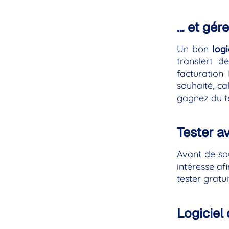
… et gére
Un bon
log
transfert d
facturation
souhaité, ca
gagnez du 
Tester a
Avant de so
intéresse af
tester gratu
Logiciel 