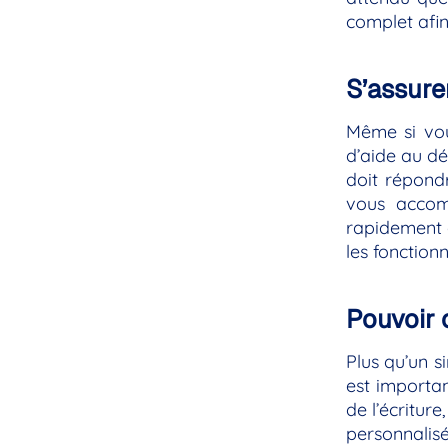
complet afin
S’assurer
Même si vo
d’aide au d
doit répondr
vous accom
rapidement e
les fonction
Pouvoir 
Plus qu’un s
est importan
de l’écritur
personnalisé