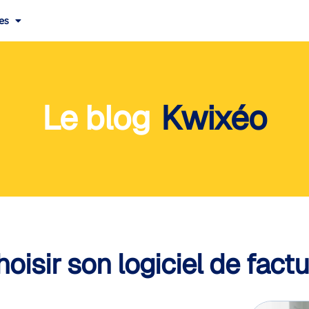
es
Le blog
Kwixéo
oisir son logiciel de factu