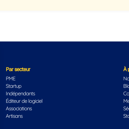
Par secteur
À 
PME
No
Startup
Bl
Indépendants
Co
Éditeur de logiciel
Me
Associations
Sé
Artisans
St