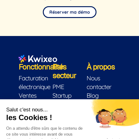
Réserver ma démo
Fonctionnalités
Par
À propos
secteur
Facturation
Nous
électronique
PME
contacter
Ventes
Startup
Blog
Facturation
Indépendants
Conditions
CRM
Éditeur de
générales
Trésorerie
logiciel
d’utilisation
Stock
Associations
Mentions
Achats
Artisans
légales