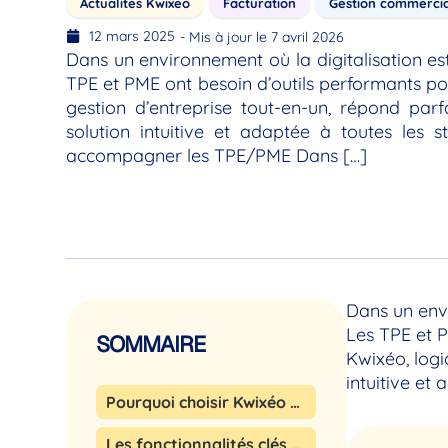
Actualités Kwixeo
Facturation
Gestion commerci
12 mars 2025
- Mis à jour le 7 avril 2026
Dans un environnement où la digitalisation es
TPE et PME ont besoin d’outils performants pou
gestion d’entreprise tout-en-un, répond pa
solution intuitive et adaptée à toutes les s
accompagner les TPE/PME Dans […]
Dans un envi
Les TPE et P
SOMMAIRE
Kwixéo, logi
intuitive et 
Pourquoi choisir Kwixéo pour la gestion de votre entreprise ?
Les fonctionnalités clés de Kwixéo