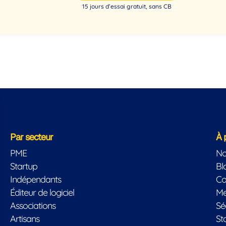
15 jours d’essai gratuit, sans CB
Par secteur
À 
PME
No
Startup
Bl
Indépendants
Co
Éditeur de logiciel
Me
Associations
Sé
Artisans
St