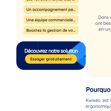
Un accompagnement personnalisé pour les TPE/PME
Dans u
Une équipe commerciale à votre écoute
ont bes
en-un,
Boostez la gestion de votre entreprise avec Kwixéo
Découvrez notre solution
Essayer gratuitement
Pourquoi
Kwixéo est 
ergonomique