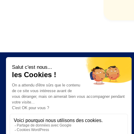
Fonctionnalités
Facturation électronique
Ventes
Facturation
CRM
Trésorerie
Stock