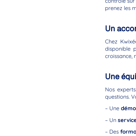
contrôle sur
prenez les m
Un acco
Chez Kwixéo
disponible
croissance, n
Une équi
Nos experts
questions. 
– Une
démon
– Un
service
– Des
format