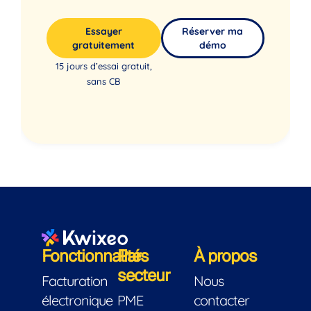
Essayer
Réserver ma
gratuitement
démo
15 jours d’essai gratuit,
sans CB
Fonctionnalités
Par
À propos
secteur
Facturation
Nous
électronique
PME
contacter