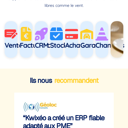
libres comme le vent.
Ventes
Facturation
CRM
Stock
Achats
Garage
Chantiers
Ils nous
recommandent
“
“Kwixéo a créé un ERP fiable
l’
adapté aux PME”