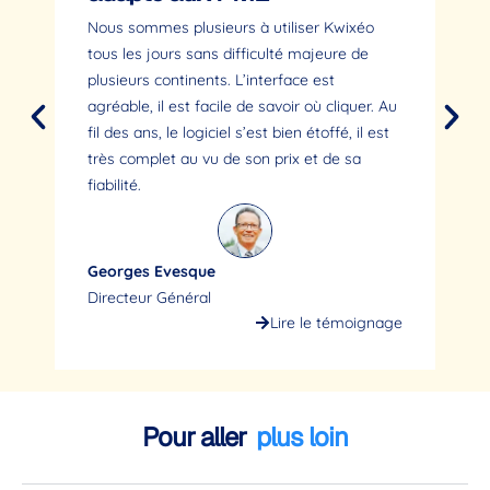
c
Nous sommes plusieurs à utiliser Kwixéo
tous les jours sans difficulté majeure de
Nou
plusieurs continents. L’interface est
sim
agréable, il est facile de savoir où cliquer. Au
C’e
fil des ans, le logiciel s’est bien étoffé, il est
en 
très complet au vu de son prix et de sa
aup
fiabilité.
Georges Evesque
Mi
Directeur Général
Gé
Lire le témoignage
Pour aller
plus loin