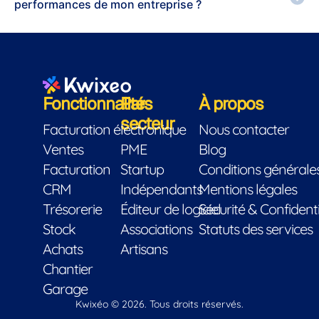
performances de mon entreprise ?
Fonctionnalités
Par
À propos
secteur
Facturation électronique
Nous contacter
Ventes
PME
Blog
Facturation
Startup
Conditions générales 
CRM
Indépendants
Mentions légales
Trésorerie
Éditeur de logiciel
Sécurité & Confidenti
Stock
Associations
Statuts des services
Achats
Artisans
Chantier
Garage
Kwixéo © 2026. Tous droits réservés.