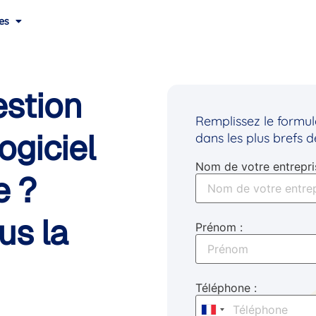
es
estion
Remplissez le formul
ogiciel
dans les plus brefs dél
Nom de votre entrepri
e ?
us la
Prénom :
Téléphone :
France +33