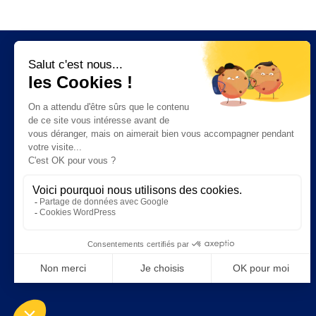
Fonctionnalités
Facturation électronique
Ventes
Facturation
CRM
Trésorerie
Stock
Achats
Chantier
Garage