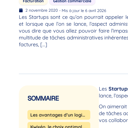
Facturation
Gestion commerciale
2 novembre 2020
- Mis à jour le 6 avril 2026
Les Startups sont ce qu’on pourrait appeler l
et lorsque que l’on se lance, l’aspect adminis
vous dire que vous allez pouvoir faire l’impa
multitude de tâches administratives inhérentes
factures, […]
Les
Startup
lance, l’aspe
SOMMAIRE
On aimerait 
de tâches ad
Les avantages d’un logiciel de gestion et facturation pour les Startups
vos collabor
Kwixéo, le choix optimal pour votre Startup !