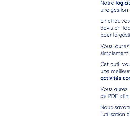
Notre
logici
une gestion 
En effet, vo
devis en fa
pour la gest
Vous aurez 
simplement d
Cet outil vo
une meilleu
activités c
Vous aurez 
de PDF afin 
Nous savons
l’utilisatio