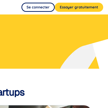
Se connecter
Essayer gratuitement
artups