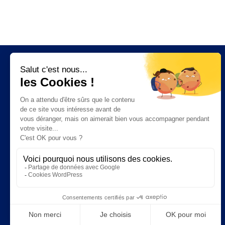
Fonctionnalités
Facturation électronique
Ventes
Facturation
CRM
Trésorerie
Stock
Achats
Chantier
Garage