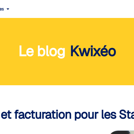
es
Le blog
Kwixéo
 et facturation pour les St