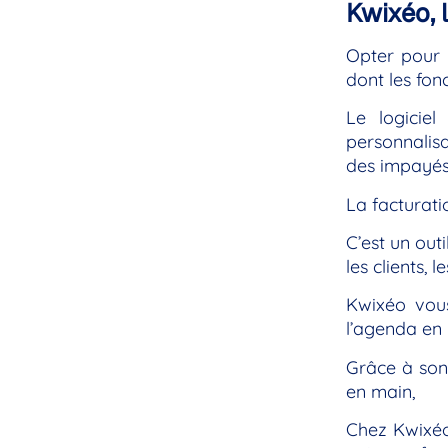
Kwixéo, 
Opter pour 
dont les fon
Le logicie
personnalisa
des impayés
La facturati
C’est un out
les clients, 
Kwixéo vous
l’agenda en 
Grâce à son 
en main,
Chez Kwixéo,