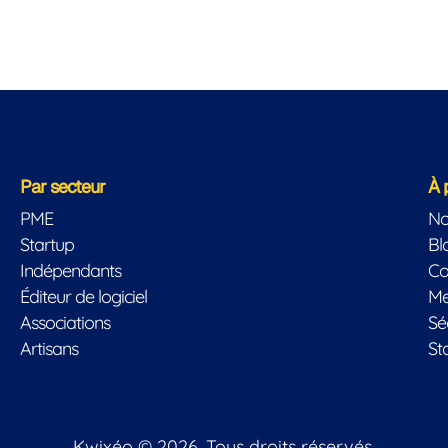
Par secteur
À 
PME
No
Startup
Bl
Indépendants
Co
Éditeur de logiciel
Me
Associations
Sé
Artisans
St
Kwixéo © 2026. Tous droits réservés.