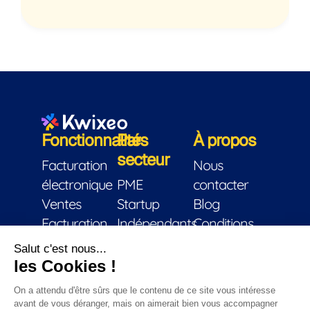
Fonctionnalités
Par
À propos
secteur
Facturation
Nous
électronique
PME
contacter
Ventes
Startup
Blog
Facturation
Indépendants
Conditions
CRM
Éditeur de
générales
Trésorerie
logiciel
d’utilisation
Stock
Associations
Mentions
Achats
Artisans
légales