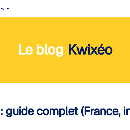
es
Le blog
Kwixéo
 guide complet (France, in