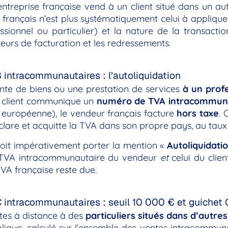
ntreprise française vend à un client situé dans un a
français n’est plus systématiquement celui à appliquer
essionnel ou particulier) et la nature de la transacti
rreurs de facturation et les redressements.
intracommunautaires : l’autoliquidation
nte de biens ou une prestation de services
à un prof
le client communique un
numéro de TVA intracommuna
européenne), le vendeur français facture
hors taxe
. 
éclare et acquitte la TVA dans son propre pays, au taux 
doit impérativement porter la mention «
Autoliquidati
TVA intracommunautaire du vendeur
et
celui du clie
VA française reste due.
 intracommunautaires : seuil 10 000 € et guichet
tes à distance à des
particuliers situés dans d’autre
lique, calculé sur l’ensemble des ventes intracommun