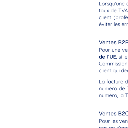
Lorsqu’une e
taux de TVA 
client (prof
éviter les e
Ventes B2B 
Pour une ve
de l’UE
, si 
Commission 
client qui d
La facture 
numéro de 
numéro, la T
Ventes B2C
Pour les ven
par an s’app