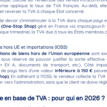
reprise applique le taux de TVA français. Au-delà, el
et reverser la TVA à chaque État concerné.
de devoir s’immatriculer à la TVA dans chaque pays eu
 (One-Stop Shop)
géré en France via impots.gouv.fr. 
nique trimestriel, la TVA due à tous les États membres 
s hors UE et importations (IOSS)
tions de biens hors de l’Union européenne
sont exo
, sous réserve de pouvoir justifier la sortie effectiv
on EX A, documents de transport, etc.). Côté impo
de pays tiers d’une valeur
inférieure à 150 €
peuven
hop)
. En adhérant à l’IOSS, le vendeur collecte la T
er vers l’administration, sans que le client ne doive rég
e en base de TVA : pour qui en 2026 ?