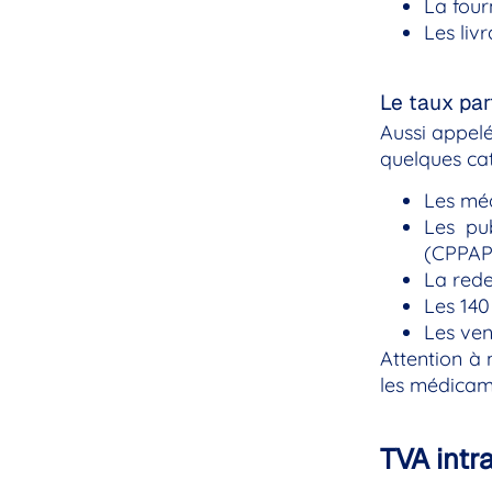
La four
Les liv
Le taux part
Aussi appelé
quelques cat
Les méd
Les pu
(CPPAP)
La rede
Les 140
Les ven
Attention à
les médicame
TVA intr