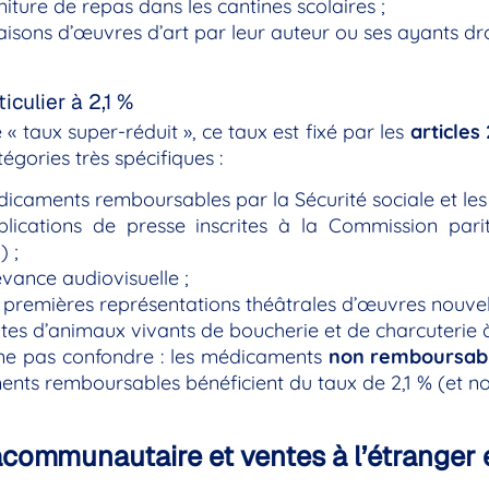
niture de repas dans les cantines scolaires ;
raisons d’œuvres d’art par leur auteur ou ses ayants dro
iculier à 2,1 %
 « taux super-réduit », ce taux est fixé par les
articles
égories très spécifiques :
icaments remboursables par la Sécurité sociale et les 
blications de presse inscrites à la Commission pari
 ;
vance audiovisuelle ;
 premières représentations théâtrales d’œuvres nouvell
tes d’animaux vivants de boucherie et de charcuterie à
 ne pas confondre : les médicaments
non remboursab
nts remboursables bénéficient du taux de 2,1 % (et non
acommunautaire et ventes à l’étranger