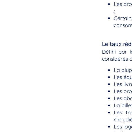
Les dro
;
Certain
consom
Le taux réd
Défini par 
considérés c
La plup
Les équ
Les liv
Les pro
Les abo
La bill
Les tr
chaudiè
Les log