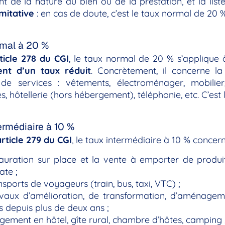
t de la nature du bien ou de la prestation, et la list
imitative
: en cas de doute, c’est le taux normal de 20 %
rmal à 20 %
ticle 278 du CGI
, le taux normal de 20 % s’applique
nt d’un taux réduit
. Concrètement, il concerne la
 de services : vêtements, électroménager, mobilier,
s, hôtellerie (hors hébergement), téléphonie, etc. C’est 
ermédiaire à 10 %
article 279 du CGI
, le taux intermédiaire à 10 % conce
auration sur place et la vente à emporter de produ
te ;
nsports de voyageurs (train, bus, taxi, VTC) ;
vaux d’amélioration, de transformation, d’aménageme
 depuis plus de deux ans ;
gement en hôtel, gîte rural, chambre d’hôtes, camping 