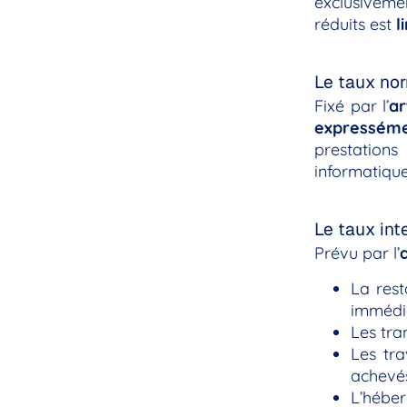
exclusivemen
réduits est
l
Le taux no
Fixé par l’
ar
expresséme
prestations
informatique
Le taux int
Prévu par l’
La rest
immédia
Les tra
Les tra
achevés
L’héber