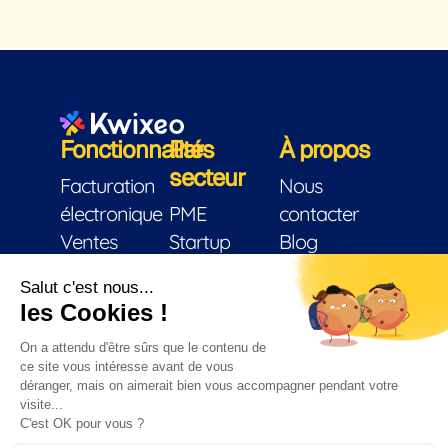
Fonctionnalités
Par
À propos
secteur
Facturation
Nous
électronique
PME
contacter
Ventes
Startup
Blog
Facturation
Indépendants
Conditions
CRM
Éditeur de
générales
Trésorerie
logiciel
d’utilisation
Stock
Associations
Mentions
Achats
Artisans
légales
Chantier
Sécurité &
Garage
Confidentialité