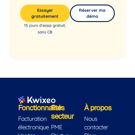
Essayer
Réserver ma
gratuitement
démo
15 jours d’essai gratuit,
sans CB
Fonctionnalités
Par
À propos
secteur
Facturation
Nous
électronique
PME
contacter