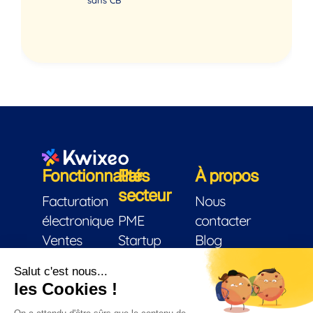
Fonctionnalités
Par
À propos
secteur
Facturation
Nous
électronique
PME
contacter
Ventes
Startup
Blog
Facturation
Indépendants
Conditions
CRM
Éditeur de
générales
Trésorerie
logiciel
d’utilisation